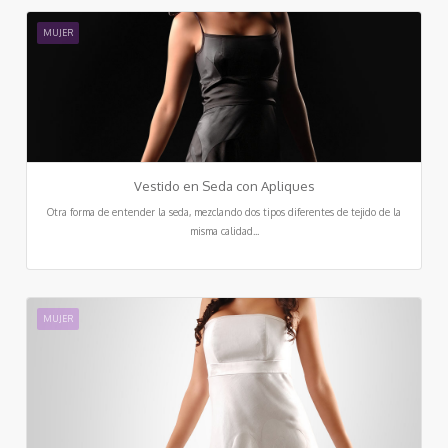
MUJER
Vestido en Seda con Apliques
Otra forma de entender la seda, mezclando dos tipos diferentes de tejido de la
misma calidad...
MUJER