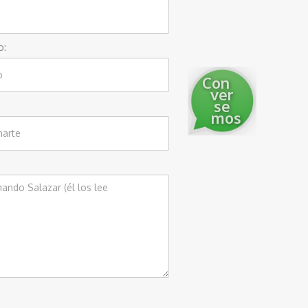
o:
Con
ver
se
mos