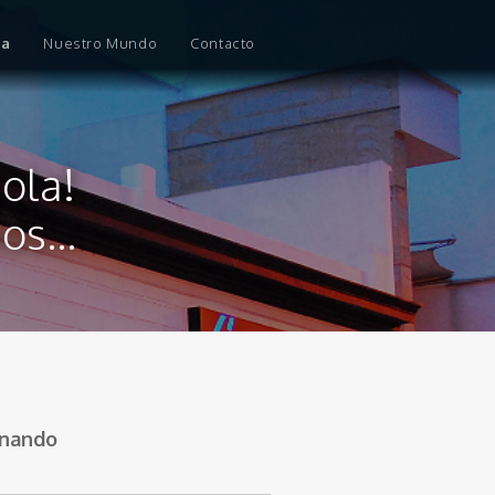
ia
Nuestro Mundo
Contacto
la!
s...
rnando