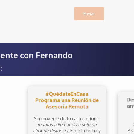
mente con Fernando
í
:
#QuédateEnCasa
De
Programa una Reunión de
an
Asesoría Remota
Sin moverte de tu casa u oficina,
tendrás a Fernando a sólo un
Am
click de distancia
. Elige la fecha y